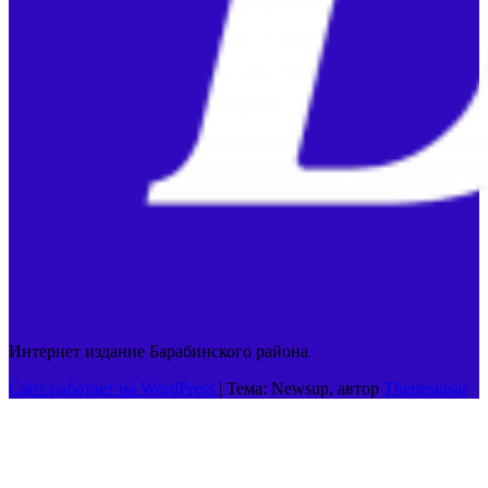
Интернет издание Барабинского района
Сайт работает на WordPress
|
Тема: Newsup, автор
Themeansar