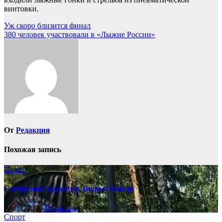
винтовки.
Навигация
Уж скоро близится финал
380 человек участвовали в «Лыжне России»
по
записям
От
Редакция
Похожая запись
Спорт
Сибирский характер. Воля к Победе
Авг 3, 2026
Редакция
Спорт