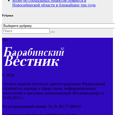
Более 60 социальных объектов появятся в
Новосибирской области в ближайшие три года
Рубрики
Рубрики
16+
© 2020
Сетевое издание barvest.ru зарегистрировано Федеральной
службой по надзору в сфере связи, информационных
технологий и массовых коммуникаций (Роскомнадзор) от
15.03.2021 г.
Регистрационный номер: Эл № ФС77-80619.