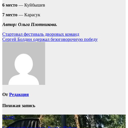
6 место
— Куйбышев
7 место
— Карасук
Автор: Ольга Плотникова.
Навигация
Стартовал фестиваль дворовых команд
Сергей Болдин одержал безоговорочную победу
по
записям
От
Редакция
Похожая запись
Спорт