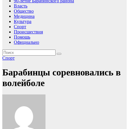
90-летие Барабинского района
Власть
Общество
Медицина
Культура
Спорт
Происшествия
Помошь
Официально
Спорт
Барабинцы соревновались в
волейболе