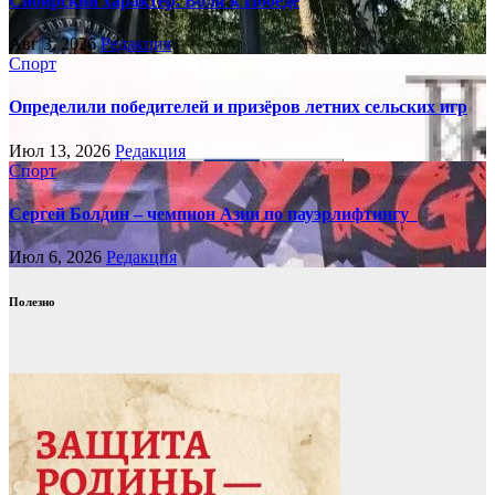
Сибирский характер. Воля к Победе
Авг 3, 2026
Редакция
Спорт
Определили победителей и призёров летних сельских игр
Июл 13, 2026
Редакция
Спорт
Сергей Болдин – чемпион Азии по пауэрлифтингу
Июл 6, 2026
Редакция
Полезно