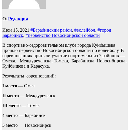
От
Редакция
Июн 15, 2021
#Барабинский район
,
#волейбол
,
#город
Барабинск
,
#первенство Новосибирской области
В спортивно-оздоровительном клубе города Куйбышева
прошло первенство Новосибирской области по волейболу. В
соревнованиях приняли участие спортсмены из 7 районов —
Омска, Междуреченска, Томска, Барабинска, Новосибирска,
Куйбышева и Карасука.
Результаты соревнований:
I место
— Омск
II место
— Междуреченск
III место
— Томск
4 место
— Барабинск
5 место
— Новосибирск