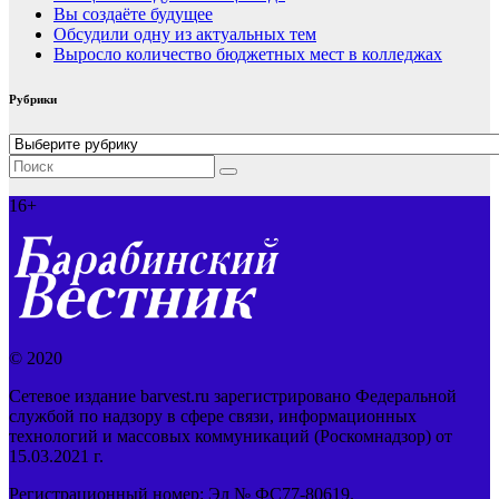
Вы создаёте будущее
Обсудили одну из актуальных тем
Выросло количество бюджетных мест в колледжах
Рубрики
Рубрики
16+
© 2020
Сетевое издание barvest.ru зарегистрировано Федеральной
службой по надзору в сфере связи, информационных
технологий и массовых коммуникаций (Роскомнадзор) от
15.03.2021 г.
Регистрационный номер: Эл № ФС77-80619.