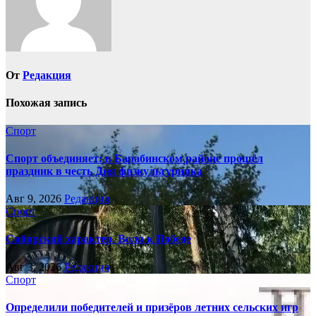
От
Редакция
Похожая запись
Спорт
Спорт объединяет: в Барабинском районе прошёл
праздник в честь Дня физкультурника
Авг 9, 2026
Редакция
Спорт
Сибирский характер. Воля к Победе
Авг 3, 2026
Редакция
Спорт
Определили победителей и призёров летних сельских игр