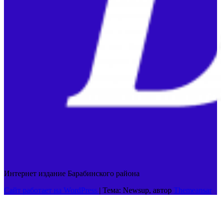
Интернет издание Барабинского района
Сайт работает на WordPress
|
Тема: Newsup, автор
Themeansar