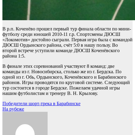
В р.п. Коченёво прошел первый тур финала области по мини-
футболу среди юношей 2010-11 г.р. Спортсмены ДЮСШ
«Локомотив» достойно сыграли. Первая игра была с командой
ДЮСШ Ордынского района, счёт 5:0 в нашу пользу. Во
второй встрече уступили команде ДЮСШ Коченёвского
района 1:5.
В финале этих соревнований участвуют 8 команд: две
команды из г. Новосибирска, столько же из г. Бердска. По
одной из г. Обь, Ордынского, Коченёвского и Барабинского
районов. Игры проводятся по круговой системе. Следующий
тур состоится в городе Бердске. Пожелаем удачной игры
нашим футболистам и тренеру В. Н. Крылову.
Навигация
Победители шорт-трека в Барабинске
На рубеже
по
записям