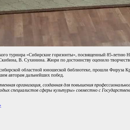
ского турнира «Сибирские горизонты», посвященный 85-летию Н
. Скибина, В. Сухинина. Жюри по достоинству оценило творчест
восибирской областной юношеской библиотеке, прошли Фируза К
шим авторам дальнейших побед.
венная организация, созданная для повышения профессиональног
лодых специалистов сферы культуры» совместно с Государств
»