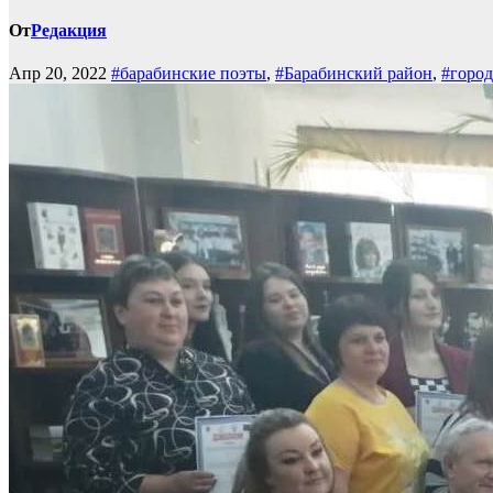
От
Редакция
Апр 20, 2022
#барабинские поэты
,
#Барабинский район
,
#город