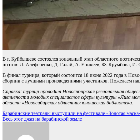
В г. Куйбышеве состоялся зональный этап областного поэтиче
поэтов: Л. Алеференко, Д. Галай, А. Еникеев, Ф. Крумбова, И
В финал турнира, который состоится 18 июня 2022 года в Но
сборник с лучшими произведениями участников. Пожелаем на
Справка: турнир проводит Новосибирская региональная общест
активности молодых специалистов сферы культуры «Лига мо
области «Новосибирская областная юношеская библиотека.
Навигация
Барабинские театралы выступили на фестивале «Золотая маска
Весь этот джаз на барабинской земле
по
записям