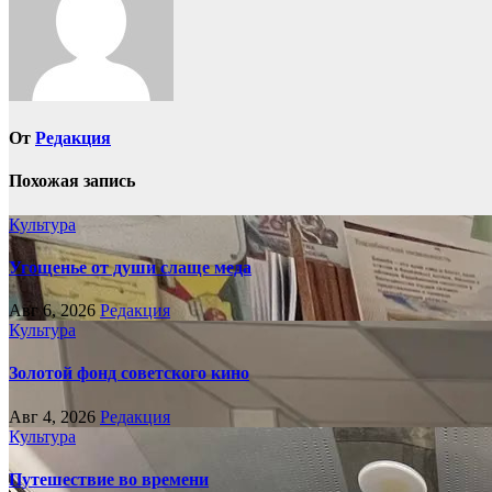
От
Редакция
Похожая запись
Культура
Угощенье от души слаще меда
Авг 6, 2026
Редакция
Культура
Золотой фонд советского кино
Авг 4, 2026
Редакция
Культура
Путешествие во времени