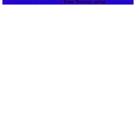
Сайт работает на WordPress
|
Тема: Newsup, автор
Themeansar