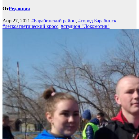
От
Редакция
Апр 27, 2021
#Барабинский район
,
#город Барабинск
,
#легкоатлетический кросс
,
#стадион "Локомотив"