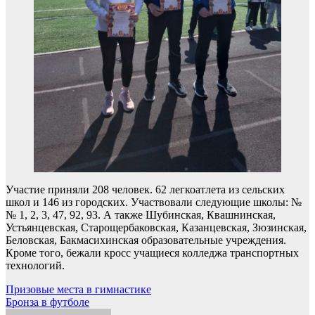
Участие приняли 208 человек. 62 легкоатлета из сельских
школ и 146 из городских. Участвовали следующие школы: №
№ 1, 2, 3, 47, 92, 93. А также Шубинская, Квашнинская,
Устьянцевская, Старощербаковская, Казанцевская, Зюзинская,
Беловская, Бакмасихинская образовательные учреждения.
Кроме того, бежали кросс учащиеся колледжа транспортных
технологий.
Навигация
Призовые места в гимнастике
Бронза в футболе
по