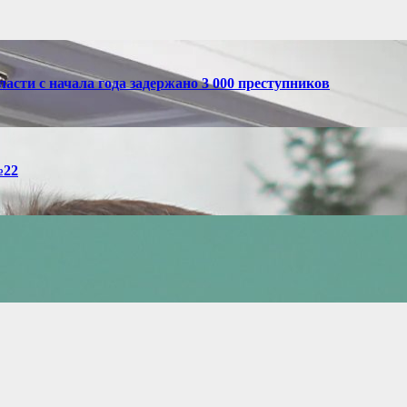
асти с начала года задержано 3 000 преступников
№22