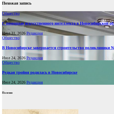
Похожая запись
Общество
С помощью искусственного интеллекта в Новосибирской обл
Июл 31, 2026
Редакция
Общество
В Новосибирске завершается строительство поликлиники 
Июл 24, 2026
Редакция
Общество
Редкая тройня родилась в Новосибирске
Июл 24, 2026
Редакция
Полезно