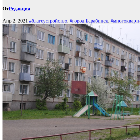
От
Редакция
Апр 2, 2021
#благоустройство
,
#город Барабинск
,
#многокварт