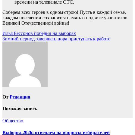
времени на телеканале ОТС.
Соберем всех героев в одном строю! Пусть в каждой семье,
каждом поселении сохранится память о подвиге участников
Великой Отечественной войны!
Навигация
Илья Бессонов победил на выборах
Зимний период завершен, пора приступать к работе
по
записям
От
Редакция
Похожая запись
Общество
Выборы-2026: отвечаем на вопросы избирателей