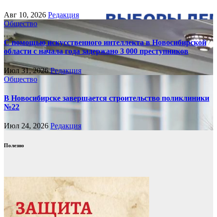
Авг 10, 2026
Редакция
Общество
С помощью искусственного интеллекта в Новосибирской
области с начала года задержано 3 000 преступников
Июл 31, 2026
Редакция
Общество
В Новосибирске завершается строительство поликлиники
№22
Июл 24, 2026
Редакция
Полезно