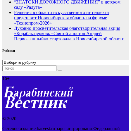
“ЗНАТОКИ ДОРОЖНОГО ДВИЖЕНИЯ” в детском
саду «Радуга»
Решения в области искусственного интеллекта
представит Новосибирская область на форуме
«Технопром-2026»
Духовно-просветительская благотворительная акция
«Корабль-церковь «Святой апостол Андрей
Первозванный»» стартовала в Новосибирской области
Рубрики
Рубрики
16+
© 2020
Сетевое издание barvest.ru зарегистрировано Федеральной