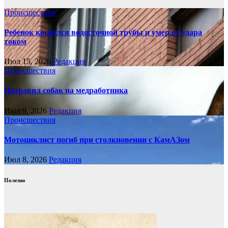
Происшествия
Ребенок коснулся водосточной трубы и умер от удара
током
Июл 15, 2026
Редакция
Происшествия
Натравил собак на медработника
Июл 9, 2026
Редакция
Происшествия
Мотоциклист погиб при столкновении с КамАЗом
Июл 8, 2026
Редакция
Полезно