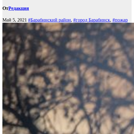
От
Редакция
Май 5, 2021
#Барабинский район
,
#город Барабинск
,
#пожар