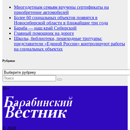
Многодетным семьям вручены сертификаты на
приобретение автомобилей
Более 60 социальных объектов появятся в
Новосибирской области в ближайшие три года
Бараба — наш край Сибирский
Главный помощник на дороге
Школы, библиотеки, пешеходные тротуары:
представители «Единой России» контролируют работы
на социальных объектах
Рубрики
Рубрики
16+
© 2020