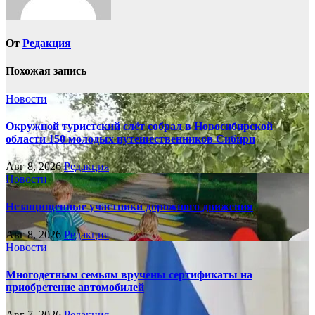
От
Редакция
Похожая запись
Новости
Окружной туристский слёт собрал в Новосибирской
области 150 молодых путешественников Сибири
Авг 8, 2026
Редакция
Новости
Незащищенные участники дорожного движения
Авг 8, 2026
Редакция
Новости
Многодетным семьям вручены сертификаты на
приобретение автомобилей
Авг 7, 2026
Редакция