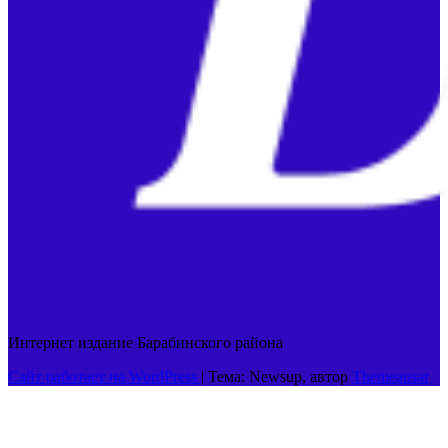
Интернет издание Барабинского района
Сайт работает на WordPress
|
Тема: Newsup, автор
Themeansar