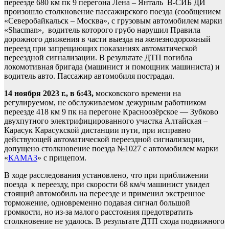
переезде 680 км пк 9 перегона Лена – Янталь В-СИБ ДИ
произошло столкновение пассажирского поезда (сообщением
«Северобайкальск – Москва», с грузовым автомобилем марки
«Shacman», водитель которого грубо нарушил Правила
дорожного движения в части выезда на железнодорожный
переезд при запрещающих показаниях автоматической
переездной сигнализации. В результате ДТП погибла
локомотивная бригада (машинист и помощник машиниста) и
водитель авто. Пассажир автомобиля пострадал.
14 ноября 2023 г., в 6:43,
московского времени на
регулируемом, не обслуживаемом дежурным работником
переезде 418 км 9 пк на перегоне Красноозёрское — Зубково
двухпутного электрифицированного участка Алтайская –
Карасук Карасукской дистанции пути, при исправно
действующей автоматической переездной сигнализации,
допущено столкновение поезда №1027 с автомобилем марки
«
КАМАЗ
» с прицепом.
В ходе расследования установлено, что при приближении
поезда к переезду, при скорости 68 км/ч машинист увидел
стоящий автомобиль на переезде и применил экстренное
торможение, одновременно подавая сигнал большой
громкости, но из-за малого расстояния предотвратить
столкновение не удалось. В результате ДТП схода подвижного