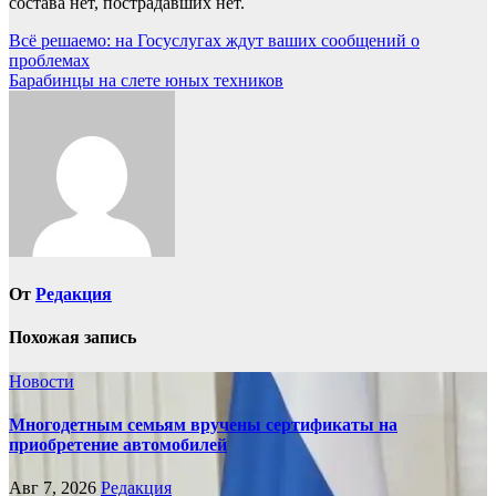
состава нет, пострадавших нет.
Навигация
Всё решаемо: на Госуслугах ждут ваших сообщений о
проблемах
по
Барабинцы на слете юных техников
записям
От
Редакция
Похожая запись
Новости
Многодетным семьям вручены сертификаты на
приобретение автомобилей
Авг 7, 2026
Редакция