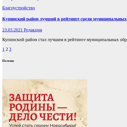
Благоустройство
Купинский район лучший в рейтинге среди муниципальных
23.03.2021
Редакция
Купинский район стал лучшим в рейтинге муниципальных обра
Пагинация
1
2
3
записей
Полезно