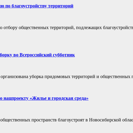
ию по благоустройству территорий
 по отбору общественных территорий, подлежащих благоустройс
борку во Всероссийский субботник
ет организована уборка придомовых территорий и общественных 
 по нацпроекту «Жилье и городская среда»
бщественных пространств благоустроят в Новосибирской област