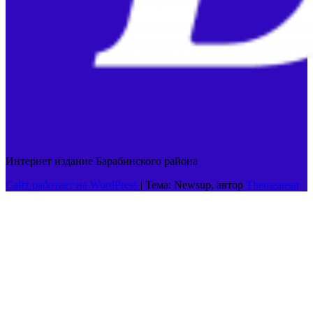
Интернет издание Барабинского района
Сайт работает на WordPress
|
Тема: Newsup, автор
Themeansar