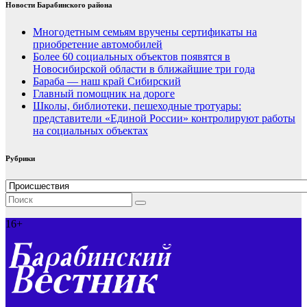
Новости Барабинского района
Многодетным семьям вручены сертификаты на
приобретение автомобилей
Более 60 социальных объектов появятся в
Новосибирской области в ближайшие три года
Бараба — наш край Сибирский
Главный помощник на дороге
Школы, библиотеки, пешеходные тротуары:
представители «Единой России» контролируют работы
на социальных объектах
Рубрики
Рубрики
16+