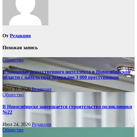
От
Редакция
Похожая запись
Общество
С помощью искусственного интеллекта в Новосибирской
области с начала года задержано 3 000 преступников
Июл 31, 2026
Редакция
Общество
В Новосибирске завершается строительство поликлиники
№22
Июл 24, 2026
Редакция
Общество