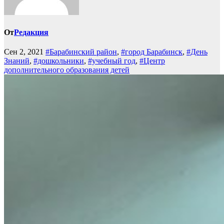
От
Редакция
Сен 2, 2021
#Барабинский район
,
#город Барабинск
,
#День
Знаний
,
#дошкольники
,
#учебный год
,
#Центр
дополнительного образования детей