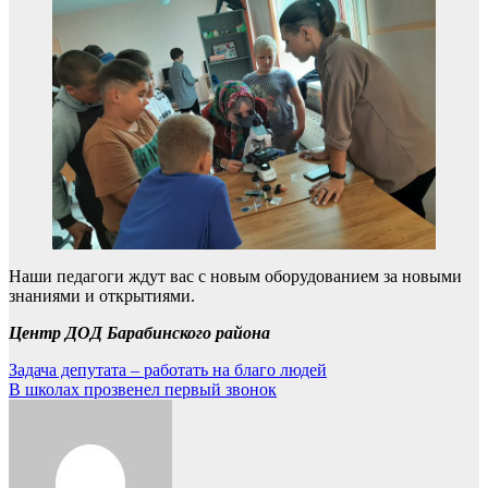
Наши педагоги ждут вас с новым оборудованием за новыми
знаниями и открытиями.
Центр ДОД Барабинского района
Навигация
Задача депутата – работать на благо людей
В школах прозвенел первый звонок
по
записям