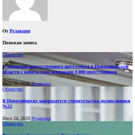
От
Редакция
Похожая запись
Общество
С помощью искусственного интеллекта в Новосибирской
области с начала года задержано 3 000 преступников
Июл 31, 2026
Редакция
Общество
В Новосибирске завершается строительство поликлиники
№22
Июл 24, 2026
Редакция
Общество