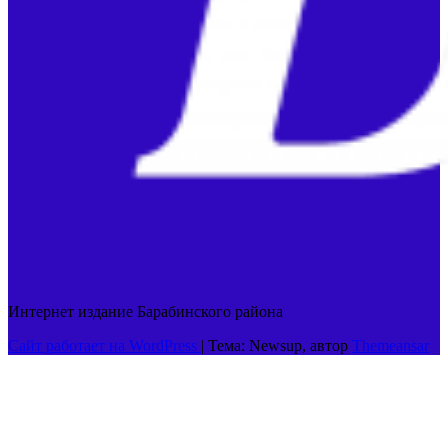
Интернет издание Барабинского района
Сайт работает на WordPress
|
Тема: Newsup, автор
Themeansar