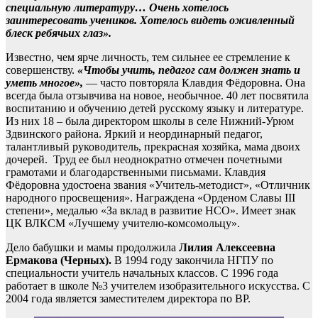
специальную литературу… Очень хотелось
заинтересовать учеников. Хотелось видеть оживленный
блеск ребячьих глаз».
Известно, чем ярче личность, тем сильнее ее стремление к
совершенству.
«Чтобы учить, педагог сам должен знать и
уметь многое»,
— часто повторяла Клавдия Фёдоровна. Она
всегда была отзывчива на новое, необычное. 40 лет посвятила
воспитанию и обучению детей русскому языку и литературе.
Из них 18 – была директором школы в селе Нижний-Урюм
Здвинского района. Яркий и неординарный педагог,
талантливый руководитель, прекрасная хозяйка, мама двоих
дочерей. Труд ее был неоднократно отмечен почетными
грамотами и благодарственными письмами. Клавдия
Фёдоровна удостоена звания «Учитель-методист», «Отличник
народного просвещения». Награждена «Орденом Славы III
степени», медалью «За вклад в развитие НСО». Имеет знак
ЦК ВЛКСМ «Лучшему учителю-комсомольцу».
Дело бабушки и мамы продолжила
Лилия
Алексеевна
Ермакова (Черных).
В 1994 году закончила НГПУ по
специальности учитель начальных классов. С 1996 года
работает в школе №3 учителем изобразительного искусства. С
2004 года является заместителем директора по ВР.