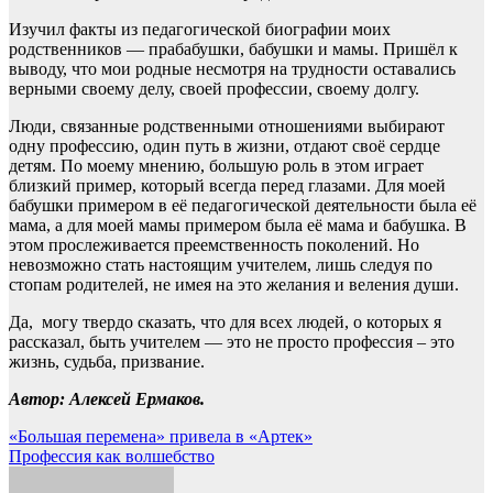
Изучил факты из педагогической биографии моих
родственников — прабабушки, бабушки и мамы. Пришёл к
выводу, что мои родные несмотря на трудности оставались
верными своему делу, своей профессии, своему долгу.
Люди, связанные родственными отношениями выбирают
одну профессию, один путь в жизни, отдают своё сердце
детям. По моему мнению, большую роль в этом играет
близкий пример, который всегда перед глазами. Для моей
бабушки примером в её педагогической деятельности была её
мама, а для моей мамы примером была её мама и бабушка. В
этом прослеживается преемственность поколений. Но
невозможно стать настоящим учителем, лишь следуя по
стопам родителей, не имея на это желания и веления души.
Да, могу твердо сказать, что для всех людей, о которых я
рассказал, быть учителем — это не просто профессия – это
жизнь, судьба, призвание.
Автор: Алексей Ермаков.
Навигация
«Большая перемена» привела в «Артек»
Профессия как волшебство
по