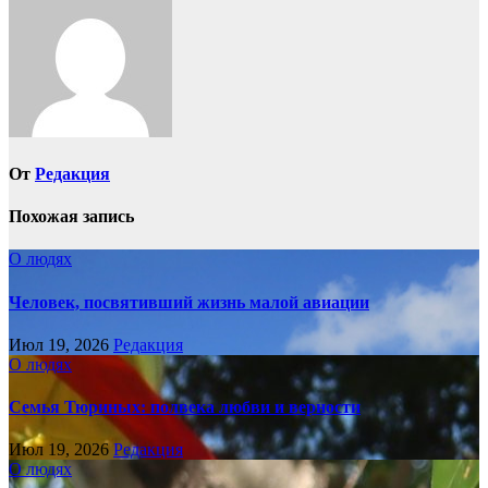
записям
От
Редакция
Похожая запись
О людях
Человек, посвятивший жизнь малой авиации
Июл 19, 2026
Редакция
О людях
Семья Тюриных: полвека любви и верности
Июл 19, 2026
Редакция
О людях