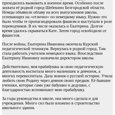
приходилось выживать в военное время. Особенно после
захвата её родной город Шебекино Белгородской области.
Немцы объявили облаву на всех выпускников школы,
успевающих на «отлично» по немецкому языку. Нужно это
было чтобы те пропагандировали фашизм и выступали в роле
переводчиков. В их числе оказалась и Екатерина. Долгое
время удалось скрываться Кате. Затем город освободили от
фашистов.
После войны, Екатерина Ивановна окончила Курский
педагогический техникум. Вернулась в родной город. Там
стала работать учителем немецкого языка. Впоследствии
Екатерину Ивановну назначили директором школы.
Действительно, моя прабабушка за свою педагогическую
деятельность воспитала много мальчишек и девчонок, а
многих перевоспитала. Дала знания о русской истории. Учила
любить свою Родину через деяния своих предков. Её бывшие
ученики, которые сами уже бабушки и дедушки, с
благодарностью вспоминают мою прабабушку.
За годы руководства в школе, она много сделала и для
учреждения. Много сил было вложено в строительство
школьного здания.