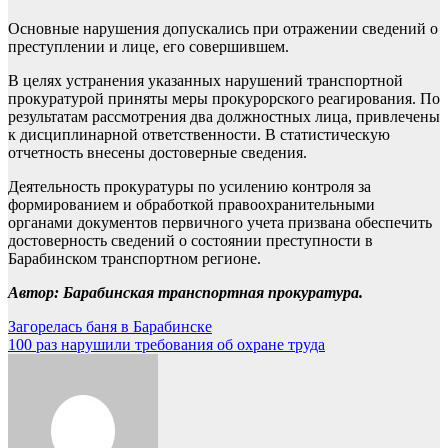
Основные нарушения допускались при отражении сведений о
преступлении и лице, его совершившем.
В целях устранения указанных нарушений транспортной
прокуратурой приняты меры прокурорского реагирования. По
результатам рассмотрения два должностных лица, привлечены
к дисциплинарной ответственности. В статистическую
отчетность внесены достоверные сведения.
Деятельность прокуратуры по усилению контроля за
формированием и обработкой правоохранительными
органами документов первичного учета призвана обеспечить
достоверность сведений о состоянии преступности в
Барабинском транспортном регионе.
Автор: Барабинская транспортная прокуратура.
Навигация
Загорелась баня в Барабинске
100 раз нарушили требования об охране труда
по
записям