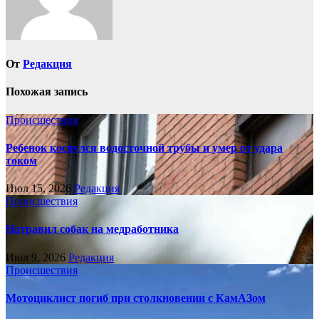
От
Редакция
Похожая запись
Происшествия
Ребенок коснулся водосточной трубы и умер от удара
током
Июл 15, 2026
Редакция
Происшествия
Натравил собак на медработника
Июл 9, 2026
Редакция
Происшествия
Мотоциклист погиб при столкновении с КамАЗом