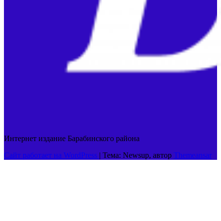
Интернет издание Барабинского района
Сайт работает на WordPress
|
Тема: Newsup, автор
Themeansar