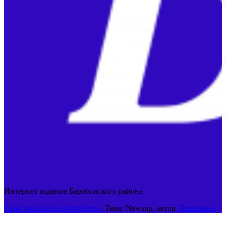
Интернет издание Барабинского района
Сайт работает на WordPress
|
Тема: Newsup, автор
Themeansar