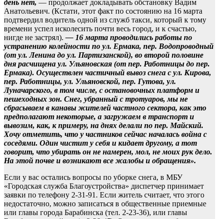
день нет,
— продолжает докладывать обстановку Вадим
Анатольевич. (Кстати, этот факт по состоянию на 16 марта
подтвердил водитель одной из служб такси, который к тому
времени успел исколесить почти весь город, и к счастью,
нигде не застрял).
— 16 марта проводились работы по
устранению колейности по ул. Ермака, пер. Водопроводный
(от ул. Ленина до ул. Партизанской), во второй половине
дня расчищена ул. Ульяновская (от пер. Работницы до пер.
Ермака). Осуществлен частичный вывоз снега с ул. Кирова,
пер. Работницы, ул. Ульяновской, пер. Гутова, ул.
Луначарского, в том числе, с остановочных платформ и
пешеходных зон. Снег, убранный с тротуаров, мы не
сбрасываем в канавы жителей частного сектора, как это
предполагают некоторые, а загружаем в транспорт и
вывозим, как, к примеру, на днях делали по пер. Майский.
Хочу отметить, что у частников сейчас началась война с
соседями. Один чистит у себя и кидает другому, а тот
говорит, что убирать он не намерен, мол, не моих рук дело.
На этой почве и возникают все жалобы и обращения».
Если у вас остались вопросы по уборке снега, в МБУ
«Городская служба Благоустройства» диспетчер принимает
заявки по телефону 2-31-91. Если житель считает, что этого
недостаточно, можно записаться в общественные приемные
или главы города Барабинска (тел. 2-23-36), или главы