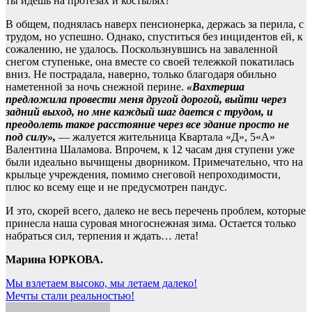
ты идешь на протезах и костылях?
В общем, поднялась наверх пенсионерка, держась за перила, с
трудом, но успешно. Однако, спуститься без инцидентов ей, к
сожалению, не удалось. Поскользнувшись на заваленной
снегом ступеньке, она вместе со своей тележкой покатилась
вниз. Не пострадала, наверно, только благодаря обильно
наметенной за ночь снежной перине.
«Вахтерша
предложила провести меня другой дорогой, выйти через
задний выход, но мне каждый шаг дается с трудом, и
преодолеть такое расстояние через все здание просто не
под силу»,
— жалуется жительница Квартала «Д», 5«А»
Валентина Шаламова. Впрочем, к 12 часам дня ступени уже
были идеально вычищены дворником. Примечательно, что на
крыльце учреждения, помимо снеговой непроходимости,
плюс ко всему еще и не предусмотрен пандус.
И это, скорей всего, далеко не весь перечень проблем, которые
принесла наша суровая многоснежная зима. Остается только
набраться сил, терпения и ждать… лета!
Марина ЮРКОВА.
Навигация
Мы взлетаем высоко, мы летаем далеко!
Мечты стали реальностью!
по