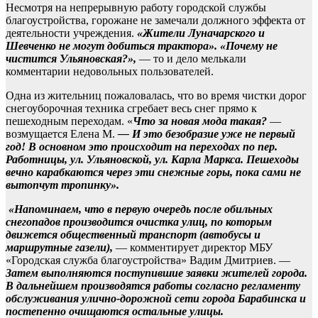
Несмотря на непрерывную работу городской службы
благоустройства, горожане не замечали должного эффекта от
деятельности учреждения.
«Жители Луначарского и
Шевченко не могут добиться трактора». «Почему не
чистится Ульяновская?»,
— то и дело мелькали
комментарии недовольных пользователей.
Одна из жительниц пожаловалась, что во время чистки дорог
снегоуборочная техника сгребает весь снег прямо к
пешеходным переходам. «
Что за новая мода такая?
—
возмущается Елена М.
— И это безобразие уже не первый
год! В основном это происходит на переходах по пер.
Работницы, ул. Ульяновской, ул. Карла Маркса. Пешеходы
вечно карабкаются через эти снежные горы, пока сами не
вытопчут тропинку».
«Напоминаем, что в первую очередь после обильных
снегопадов производится очистка улиц, по которым
движется общественный транспорт (автобусы и
маршрутные газели),
— комментирует директор МБУ
«Городская служба благоустройства» Вадим Дмитриев. —
Затем выполняются поступившие заявки жителей города.
В дальнейшем производятся работы согласно регламенту
обслуживания улично-дорожной сети города Барабинска и
постепенно очищаются остальные улицы.