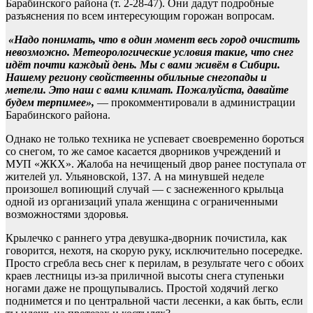
Барабинского района (т. 2-28-47). Они дадут подробные
разъяснения по всем интересующим горожан вопросам.
«Надо понимать, что в один момент весь город очистить
невозможно. Метеорологические условия такие, что снег
идёт почти каждый день. Мы с вами живём в Сибири.
Нашему региону свойственны обильные снегопады и
метели. Это наш с вами климат. Пожалуйста, давайте
будем терпимее»,
— прокомментировали в администрации
Барабинского района.
Однако не только техника не успевает своевременно бороться
со снегом, то же самое касается дворников учреждений и
МУП «ЖКХ». Жалоба на нечищеный двор ранее поступала от
жителей ул. Ульяновской, 137. А на минувшей неделе
произошел вопиющий случай — с заснеженного крыльца
одной из организаций упала женщина с ограниченными
возможностями здоровья.
Крылечко с раннего утра девушка-дворник почистила, как
говорится, нехотя, на скорую руку, исключительно посередке.
Просто сгребла весь снег к перилам, в результате чего с обоих
краев лестницы из-за приличной высоты снега ступеньки
ногами даже не прощупывались. Простой ходячий легко
поднимется и по центральной части лесенки, а как быть, если