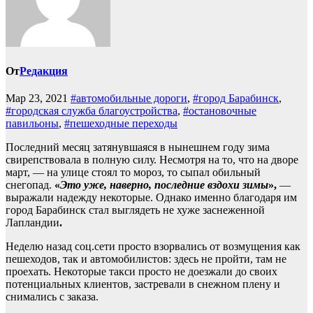
От
Редакция
Мар 23, 2021
#автомобильные дороги
,
#город Барабинск
,
#городская служба благоустройства
,
#остановочные
павильоны
,
#пешеходные переходы
Последний месяц затянувшаяся в нынешнем году зима
свирепствовала в полную силу. Несмотря на то, что на дворе
март, — на улице стоял то мороз, то сыпал обильный
снегопад.
«
Это уже, наверно, последние вздохи зимы
»,
—
выражали надежду некоторые. Однако именно благодаря им
город Барабинск стал выглядеть не хуже заснеженной
Лапландии
.
Неделю назад соц.сети просто взорвались от возмущения как
пешеходов, так и автомобилистов: здесь не пройти, там не
проехать. Некоторые такси просто не доезжали до своих
потенциальных клиентов, застревали в снежном плену и
снимались с заказа.