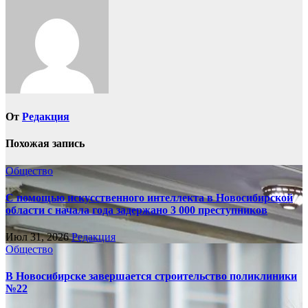
записям
От
Редакция
Похожая запись
Общество
С помощью искусственного интеллекта в Новосибирской
области с начала года задержано 3 000 преступников
Июл 31, 2026
Редакция
Общество
В Новосибирске завершается строительство поликлиники
№22