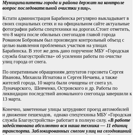
Муниципалитеты города и района держат на контроле
вопрос последовательной очистки улиц».
Кстати администрация Барабинска регулярно выкладывает в
своих социальных сетях и на официальном сайте актуальные
фотографии работы спецтехники на дорогах.Стоит отметить,
что 8 марта после обильных снегопадов главой города
Романом Бобровым был произведен контрольный объезд с
целью выявления проблемных участков на улицах
Барабинска. В этот же день дано поручение МБУ «Городская
служба благоустройства» об усилении работы по очистке
улиц города от снега.
По оперативным обращениям депутатов горсовета Сергея
Иванова, Михаила Игнатова и Сергея Нечаева, а также
жителей города, 10 марта были очищены от снега ул.
Луначарского, Шевченко, Островского и др. Работы по
ликвидации последствий аномального снегопада завершили к
13 марта.
Конечно, заметенные улицы затрудняют проезд автомобилей
и движение пешеходов, однако спецтехника МБУ «Городская
служба Благоустройства» работает в полную силу.
«В работе
задействована абсолютно вся наша техника — 11 единиц
транспорта. Заблокированных снегом улиц на сегодняшний