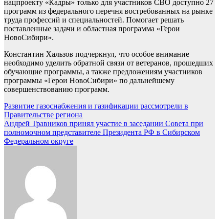
нацпроекту «Кадры» только для участников СВО доступно 27
программ из федерального перечня востребованных на рынке
труда профессий и специальностей. Помогает решать
поставленные задачи и областная программа «Герои
НовоСибири».
Константин Хальзов подчеркнул, что особое внимание
необходимо уделить обратной связи от ветеранов, прошедших
обучающие программы, а также предложениям участников
программы «Герои НовоСибири» по дальнейшему
совершенствованию программ.
Навигация
Развитие газоснабжения и газификации рассмотрели в
Правительстве региона
по
Андрей Травников принял участие в заседании Совета при
записям
полномочном представителе Президента РФ в Сибирском
Федеральном округе