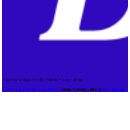
Интернет издание Барабинского района
Сайт работает на WordPress
|
Тема: Newsup, автор
Themeansar