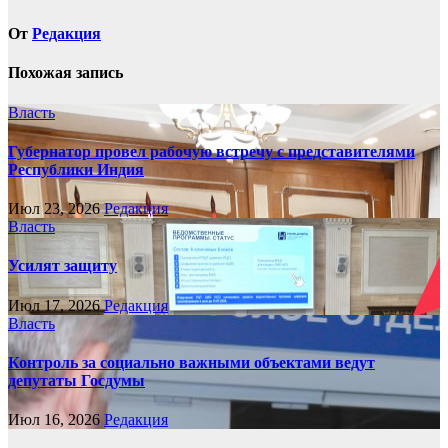
От
Редакция
Похожая запись
Власть
Губернатор провел рабочую встречу с представителями
Республики Индия
Июл 23, 2026
Редакция
Власть
Усилят защиту
Июл 17, 2026
Редакция
Власть
Контроль за социально важными объектами ведут
депутаты Госдумы
Июл 16, 2026
Редакция