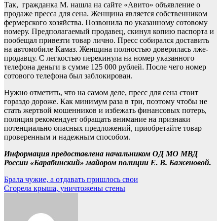
Так, гражданка М. нашла на сайте «Авито» объявление о
продаже пресса для сена. Женщина является собственником
фермерского хозяйства. Позвонила по указанному сотовому
номеру. Предполагаемый продавец, скинул копию паспорта и
пообещал привезти товар лично. Пресс собирался доставить
на автомобиле Камаз. Женщина полностью доверилась лже-
продавцу. С легкостью перекинула на номер указанного
телефона деньги в сумме 125 000 рублей. После чего номер
сотового телефона был заблокирован.
Нужно отметить, что на самом деле, пресс для сена стоит
гораздо дороже. Как минимум раза в три, поэтому чтобы не
стать жертвой мошенников и избежать финансовых потерь,
полиция рекомендует обращать внимание на признаки
потенциально опасных предложений, приобретайте товар
проверенным и надежным способом.
Информация предоставлена начальником ОД МО МВД
России «Барабинский» майором полиции Е. В. Баженовой.
Навигация
Брала чужие, а отдавать пришлось свои
Сгорела крыша, уничтожены стены
по
записям