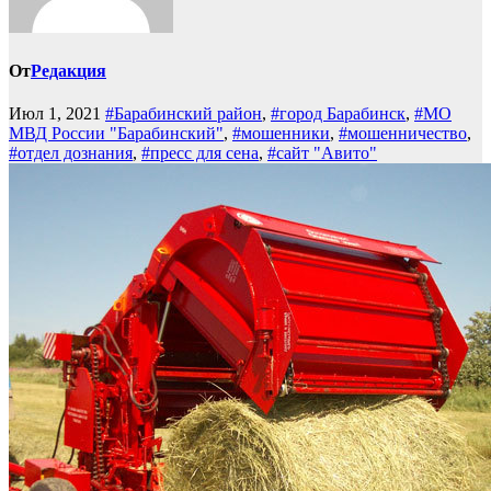
От
Редакция
Июл 1, 2021
#Барабинский район
,
#город Барабинск
,
#МО
МВД России "Барабинский"
,
#мошенники
,
#мошенничество
,
#отдел дознания
,
#пресс для сена
,
#сайт "Авито"