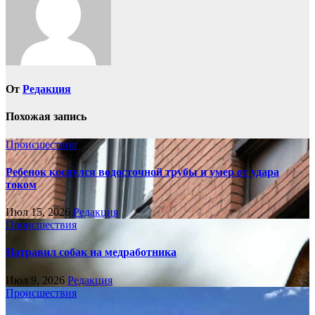
От
Редакция
Похожая запись
Происшествия
Ребенок коснулся водосточной трубы и умер от удара
током
Июл 15, 2026
Редакция
Происшествия
Натравил собак на медработника
Июл 9, 2026
Редакция
Происшествия