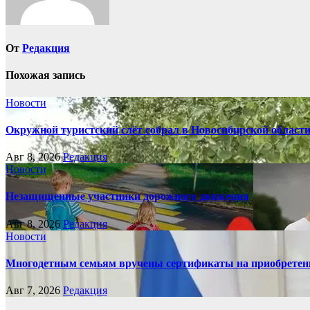
От
Редакция
Похожая запись
Новости
Окружной туристский слёт собрал в Новосибирской област
Авг 8, 2026
Редакция
Новости
Незащищенные участники дорожного движения
Авг 8, 2026
Редакция
Новости
Многодетным семьям вручены сертификаты на приобретен
Авг 7, 2026
Редакция