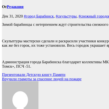
От
Редакция
Дек 31, 2020
#город Барабинск
,
#скульстуры
,
#снежный городо
Зимой барабинцы с нетерпением ждут строительства снежного г
Скульптуры мастерски сделали и раскрасили участники конкур
как же без горок, их тоже установили. Весь городок украшает 
Администрация города Барабинска благодарит коллективы МК
Томск», ПСЧ -51.
Навигация
Презентовали Детскую книгу Памяти
Вручили грамоты за спасение людей на пожаре
по
записям