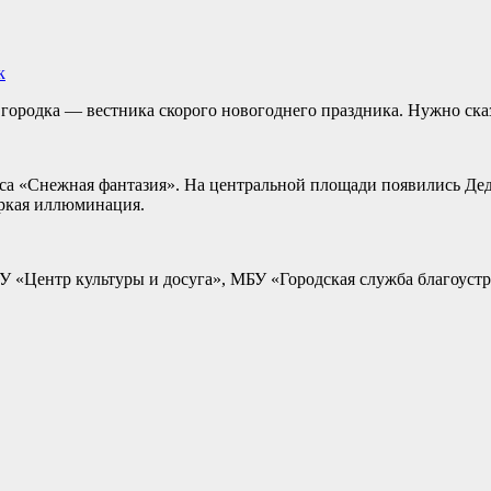
к
ородка — вестника скорого новогоднего праздника. Нужно сказа
са «Снежная фантазия». На центральной площади появились Дед
яркая иллюминация.
У «Центр культуры и досуга», МБУ «Городская служба благоус