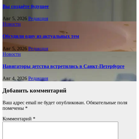
Вы создаёте будущее
Авг 5, 2026
Редакция
Новости
Обсудили одну из актуальных тем
Авг 5, 2026
Редакция
Новости
Навигаторы детства встретились в Санкт-Петербурге
Авг 4, 2026
Редакция
Добавить комментарий
Ваш адрес email не будет опубликован.
Обязательные поля
помечены
*
Комментарий
*