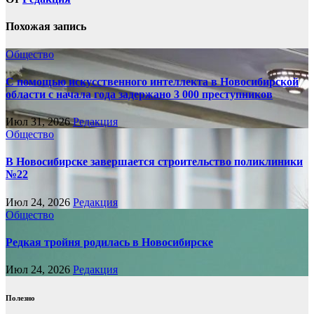
Похожая запись
Общество
С помощью искусственного интеллекта в Новосибирской
области с начала года задержано 3 000 преступников
Июл 31, 2026
Редакция
Общество
В Новосибирске завершается строительство поликлиники
№22
Июл 24, 2026
Редакция
Общество
Редкая тройня родилась в Новосибирске
Июл 24, 2026
Редакция
Полезно