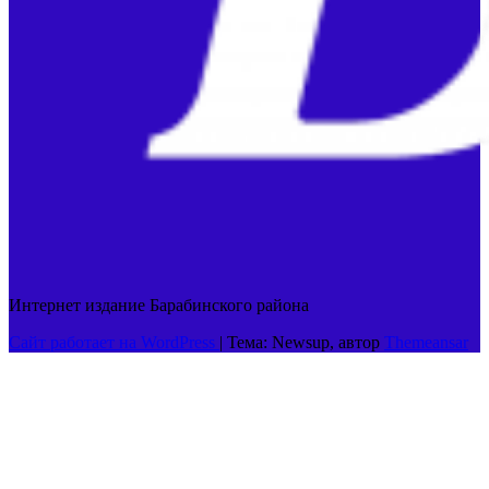
Интернет издание Барабинского района
Сайт работает на WordPress
|
Тема: Newsup, автор
Themeansar