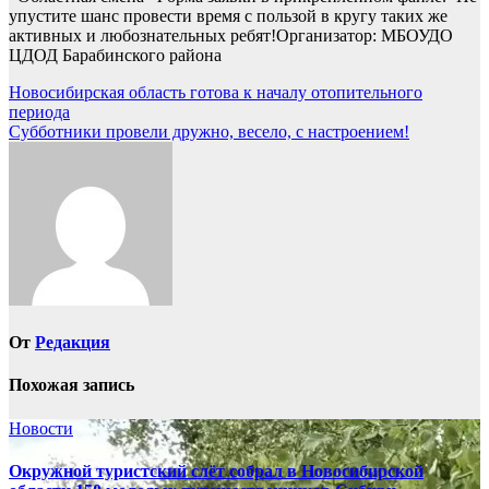
упустите шанс провести время с пользой в кругу таких же
активных и любознательных ребят!Организатор: МБОУДО
ЦДОД Барабинского района
Навигация
Новосибирская область готова к началу отопительного
периода
по
Субботники провели дружно, весело, с настроением!
записям
От
Редакция
Похожая запись
Новости
Окружной туристский слёт собрал в Новосибирской