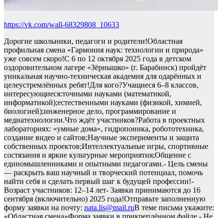
https://vk.com/wall-68329808_10633
Дорогие школьники, педагоги и родители!Областная
профильная смена «Гармония наук: технологии и природа»
уже совсем скоро!С 6 по 12 октября 2025 года в детском
оздоровительном лагере «Зёрнышко» (г. Барабинск) пройдёт
уникальная научно-техническая академия для одарённых и
целеустремлённых ребят!Для кого?Учащиеся 6–8 классов,
интересующиеся:точными науками (математикой,
информатикой);естественными науками (физикой, химией,
биологией);инженерное дело, программирование и
медиатехнологии.Что ждёт участников?Работа в проектных
лабораториях: «умные дома», гидропоника, робототехника,
создание видео и сайтов;Научные эксперименты и защита
собственных проектов;Интеллектуальные игры, спортивные
состязания и яркие культурные мероприятия;Общение с
единомышленниками и опытными педагогами.- Цель смены
— раскрыть ваш научный и творческий потенциал, помочь
найти себя и сделать первый шаг к будущей профессии!-
Возраст участников: 12–14 лет- Заявки принимаются до 16
сентября (включительно) 2025 года!Отправьте заполненную
форму заявки на почту:
nata.lis@mail.ru
В теме письма укажите:
«Областная смена»Форма заявки в прикреплённом файле.- Не