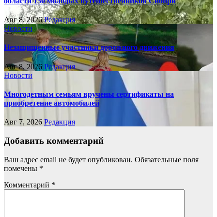
области 150 молодых путешественников Сибири
Авг 8, 2026
Редакция
Новости
Незащищенные участники дорожного движения
Авг 8, 2026
Редакция
Новости
Многодетным семьям вручены сертификаты на
приобретение автомобилей
Авг 7, 2026
Редакция
Добавить комментарий
Ваш адрес email не будет опубликован.
Обязательные поля
помечены
*
Комментарий
*