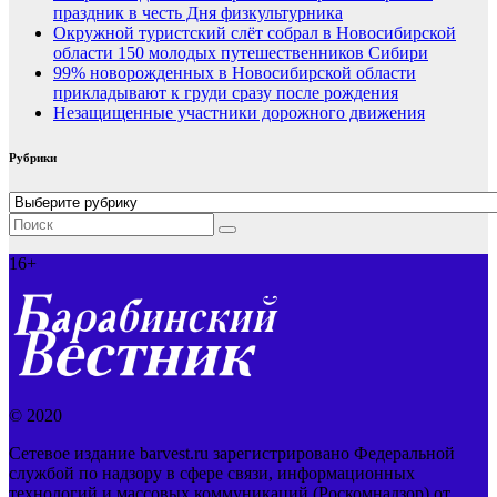
праздник в честь Дня физкультурника
Окружной туристский слёт собрал в Новосибирской
области 150 молодых путешественников Сибири
99% новорожденных в Новосибирской области
прикладывают к груди сразу после рождения
Незащищенные участники дорожного движения
Рубрики
Рубрики
16+
© 2020
Сетевое издание barvest.ru зарегистрировано Федеральной
службой по надзору в сфере связи, информационных
технологий и массовых коммуникаций (Роскомнадзор) от