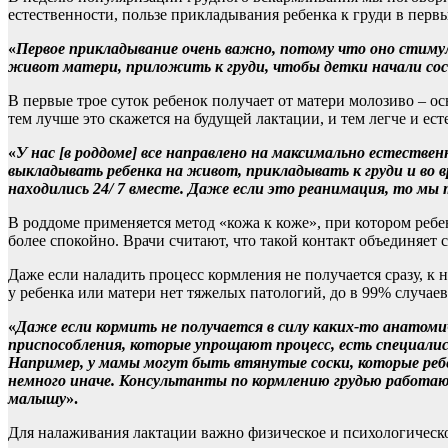
естественности, пользе прикладывания ребенка к груди в пер
«
Первое прикладывание очень важно, потому что оно стим
живот матери, приложить к груди, чтобы детки начали сос
В первые трое суток ребенок получает от матери молозиво – о
тем лучше это скажется на будущей лактации, и тем легче и е
«
У нас [в роддоме]
все направлено на максимально естествен
выкладывать ребенка на живот, прикладывать к груди и во в
находились 24/ 7 вместе. Даже если это реанимация, то мы
В роддоме применяется метод «кожа к коже», при котором ребе
более спокойно. Врачи считают, что такой контакт объединяет
Даже если наладить процесс кормления не получается сразу, к 
у ребенка или матери нет тяжелых патологий, до в 99% случаев
«
Даже если кормить не получается в силу каких-то анатомич
приспособления, которые упрощают процесс, есть специалис
Например, у мамы могут быть втянутые соски, которые реб
немного иначе. Консультанты по кормлению грудью работаю
малышу
».
Для налаживания лактации важно физическое и психологическ