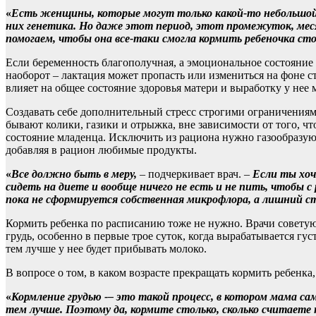
«
Есть женщины, которые могут только какой-то небольшой п
них генетика. Но даже этот период, этот промежуток, меся
помогаем, чтобы она все-таки смогла кормить ребеночка стол
Если беременность благополучная, а эмоциональное состояние 
наоборот – лактация может пропасть или измениться на фоне с
влияет на общее состояние здоровья матери и выработку у нее 
Создавать себе дополнительный стресс строгими ограничениями
бывают колики, газики и отрыжка, вне зависимости от того, чт
состояние младенца. Исключить из рациона нужно газообразу
добавляя в рацион любимые продукты.
«
Все должно быть в меру,
– подчеркивает врач. –
Если ты хоч
сидеть на диете и вообще ничего не есть и не пить, чтобы с 
пока не сформируется собственная микрофлора, а лишний с
Кормить ребенка по расписанию тоже не нужно. Врачи советуют
грудь, особенно в первые трое суток, когда вырабатывается гу
тем лучше у нее будет прибывать молоко.
В вопросе о том, в каком возрасте прекращать кормить ребенк
«
Кормление грудью -– это такой процесс, в котором мама са
тем лучше. Поэтому да, кормите столько, сколько считаете 