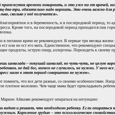
ромежуток времени покормить, и это уже ни от врачей, ни о
ц-два-три, обязательно надо кормить. Это очень важно для р
ько, сколько у неё получается».
благоприятное и в беременность, и в послеродовой период, то а
тресса. Кроме того, на послеродовой период приходится пик гор
молока.
 в питании врачи не рекомендуют. В первые три месяца жизни у
о ест или не ест его мать. Единственное, что рекомендуют спец
ющие продукты, острую пищу, аллергены. Переходить к своему 
ешь шоколада – покушай шоколад, но чуть-чуть, не целую коро
ребенком, не дай бог, ничего не случилось, не нужно. У него 
тресс маме в этот период совершенно не нужен
».
 помнить, что все дети разные, со своими особенностями. Напр
стое плотное молозиво. Чем чаще мама будет прикладывать ребенк
а, Марине Айвазян рекомендует опираться на интуицию:
ма видит и решает, что необходимо ребенку. Если опираться 
нужным. Кормление грудью – это психологическое спокойствие