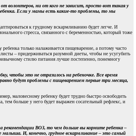
т волонтеров, ни от кого не зависит, просто вот такая у
ебенка. Если у мамы есть какие-то проблемы, то мы
даптироваться к грудному вскармливанию будет легче. И
монального стресса, связанного с беременностью, который тоже
 ребенка только налаживается пищеварение, а потому часто
иалисты – придерживаться разумной диеты, чтобы не усугубить
привычному стилю питания лучше постепенно, понемногу
бку, чтобы это не отразилось на ребеночке. Все время
все равно будут проблемы с пищеварением первые три месяца,
имер, маловесному ребенку будет трудно быстро освободить
а, тем больше у него будет выражен сосательный рефлекс, и
на рекомендации ВОЗ, то чем дольше вы кормите ребенка –
 малыша. И, конечно, грудное вскармливание – это самый