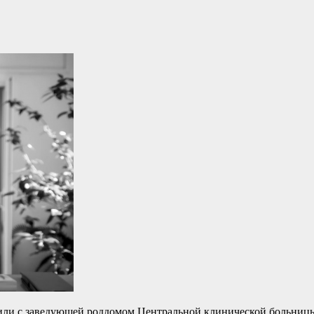
или с заведующей роддомом Центральной клинической больницы