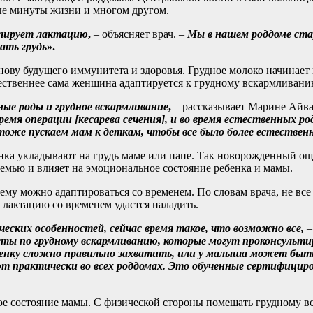
вые минуты жизни и многом другом.
улирует лактацию
,
– объясняет врач. –
Мы в нашем роддоме ста
ать грудь
».
снову будущего иммунитета и здоровья. Грудное молоко начинает
стественнее сама женщина адаптируется к грудному вскармливани
ные роды и грудное вскармливание
,
– рассказывает Марине Айва
ремя операции [кесарева сечения], и во время естественных р
 тоже пускаем мам к деткам, чтобы все было более естествен
нка укладывают на грудь маме или папе. Так новорожденный ощу
 семью и влияет на эмоциональное состояние ребенка и мамы.
нему можно адаптироваться со временем. По словам врача, не вс
 лактацию со временем удастся наладить.
еских особенностей, сейчас время такое, что возможно все,
–
ты по грудному вскармливанию, которые могут проконсультиро
енку сложно правильно захватить, или у малыша может быть
т практически во всех роддомах. Это обученные сертифициро
ое состояние мамы. С физической стороны помешать грудному в