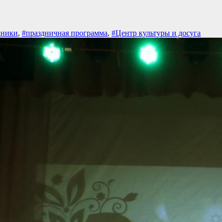
дники
,
#праздничная программа
,
#Центр культуры и досуга