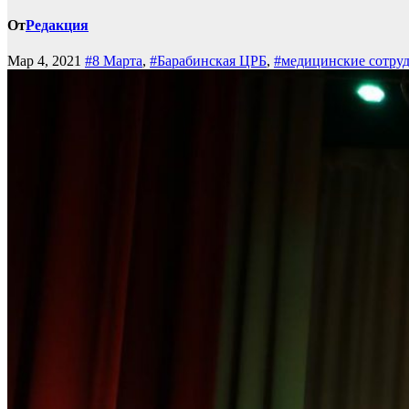
От
Редакция
Мар 4, 2021
#8 Марта
,
#Барабинская ЦРБ
,
#медицинские сотру