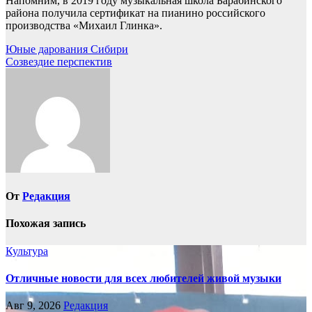
Напомним, в 2019 году музыкальная школа Барабинского
района получила сертификат на пианино российского
производства «Михаил Глинка».
Навигация
Юные дарования Сибири
Созвездие перспектив
по
записям
От
Редакция
Похожая запись
Культура
Отличные новости для всех любителей живой музыки
Авг 9, 2026
Редакция