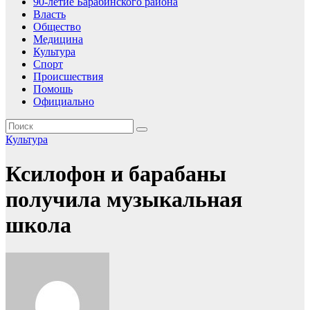
90-летие Барабинского района
Власть
Общество
Медицина
Культура
Спорт
Происшествия
Помошь
Официально
Культура
Ксилофон и барабаны
получила музыкальная
школа