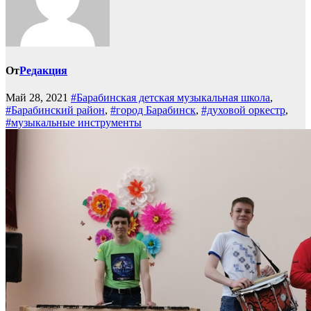
От
Редакция
Май 28, 2021
#Барабинская детская музыкальная школа
,
#Барабинский район
,
#город Барабинск
,
#духовой оркестр
,
#музыкальные инструменты