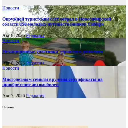
Новости
Окружной туристский слёт собрал в Новосибирской
области 150 молодых путешественников Сибири
Авг 8, 2026
Редакция
Новости
Незащищенные участники дорожного движения
Авг 8, 2026
Редакция
Новости
Многодетным семьям вручены сертификаты на
приобретение автомобилей
Авг 7, 2026
Редакция
Полезно