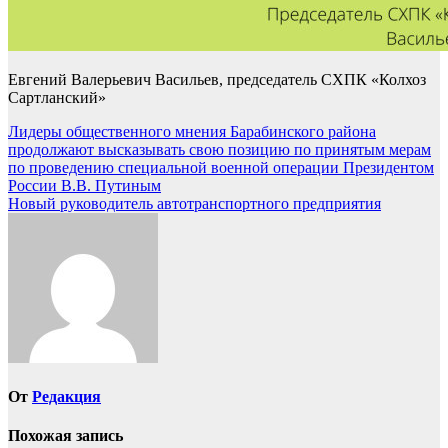
Евгений Валерьевич Васильев, председатель СХПК «Колхоз
Сартланский»
Навигация
Лидеры общественного мнения Барабинского района
продолжают высказывать свою позицию по принятым мерам
по
по проведению специальной военной операции Президентом
записям
России В.В. Путиным
Новый руководитель автотранспортного предприятия
От
Редакция
Похожая запись