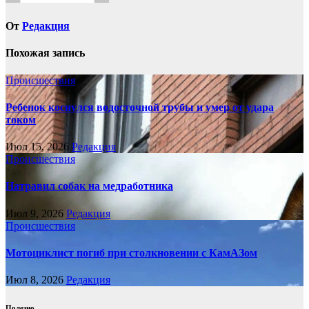
От
Редакция
Похожая запись
Происшествия
Ребенок коснулся водосточной трубы и умер от удара
током
Июл 15, 2026
Редакция
Происшествия
Натравил собак на медработника
Июл 9, 2026
Редакция
Происшествия
Мотоциклист погиб при столкновении с КамАЗом
Июл 8, 2026
Редакция
Полезно