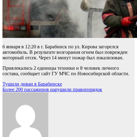
6 января в 12:20 в г. Барабинск по ул. Кирова загорелся
автомобиль. В результате возгорания огнем был поврежден
моторный отсек. Через 14 минут пожар был локализован.
Привлекались 2 единицы техники и 8 человек личного
состава, сообщает сайт ГУ МЧС по Новосибирской области.
Навигация
Тушили диван в Барабинске
Более 200 пассажиров нарушили правопорядок
по
записям