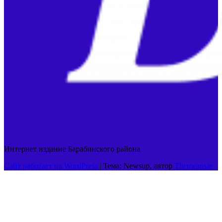
Интернет издание Барабинского района
Сайт работает на WordPress
|
Тема: Newsup, автор
Themeansar