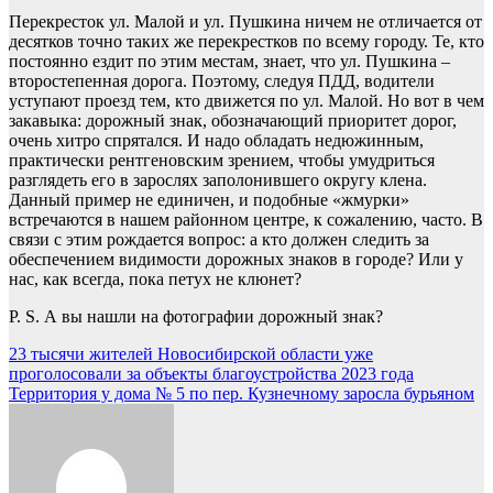
Перекресток ул. Малой и ул. Пушкина ничем не отличается от
десятков точно таких же перекрестков по всему городу. Те, кто
постоянно ездит по этим местам, знает, что ул. Пушкина –
второстепенная дорога. Поэтому, следуя ПДД, водители
уступают проезд тем, кто движется по ул. Малой. Но вот в чем
закавыка: дорожный знак, обозначающий приоритет дорог,
очень хитро спрятался. И надо обладать недюжинным,
практически рентгеновским зрением, чтобы умудриться
разглядеть его в зарослях заполонившего округу клена.
Данный пример не единичен, и подобные «жмурки»
встречаются в нашем районном центре, к сожалению, часто. В
связи с этим рождается вопрос: а кто должен следить за
обеспечением видимости дорожных знаков в городе? Или у
нас, как всегда, пока петух не клюнет?
P. S. А вы нашли на фотографии дорожный знак?
Навигация
23 тысячи жителей Новосибирской области уже
проголосовали за объекты благоустройства 2023 года
по
Территория у дома № 5 по пер. Кузнечному заросла бурьяном
записям