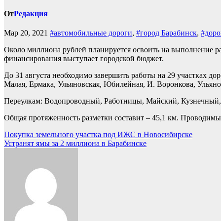
От
Редакция
Мар 20, 2021
#автомобильные дороги
,
#город Барабинск
,
#доро
Около миллиона рублей планируется освоить на выполнение р
финансирования выступает городской бюджет.
До 31 августа необходимо завершить работы на 29 участках до
Малая, Ермака, Ульяновская, Юбилейная, И. Воронкова, Ульянов
Переулкам: Водопроводный, Работницы, Майский, Кузнечный,
Общая протяженность разметки составит – 45,1 км. Проводим
Навигация
Покупка земельного участка под ИЖС в Новосибирске
Устранят ямы за 2 миллиона в Барабинске
по
записям