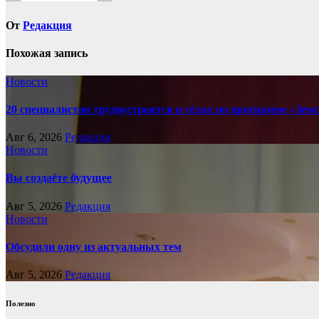
От
Редакция
Похожая запись
Новости
20 специалистов трудоустроятся в сёлах по программе «Зе
Авг 6, 2026
Редакция
Новости
Вы создаёте будущее
Авг 5, 2026
Редакция
Новости
Обсудили одну из актуальных тем
Авг 5, 2026
Редакция
Полезно