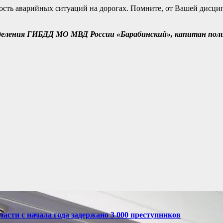
сть аварийных ситуаций на дорогах. Помните, от Вашей дисцип
деления ГИБДД МО МВД России «Барабинский», капитан пол
асти с начала года задержано 3 000 преступников