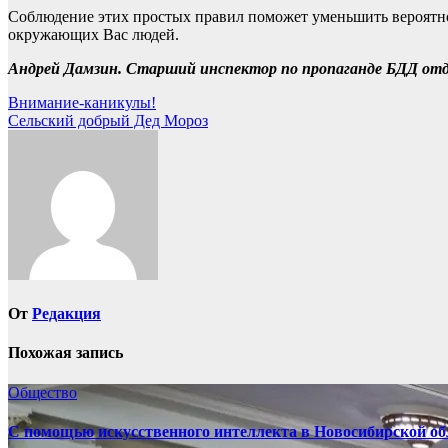
Соблюдение этих простых правил поможет уменьшить вероятно
окружающих Вас людей.
Андрей Дамзин. Старший инспектор по пропаганде БДД от
Навигация
Внимание-каникулы!
Сельский добрый Дед Мороз
по
записям
От
Редакция
Похожая запись
Общество
С помощью искусственного интеллекта в Новосибирской обл