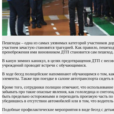
Пешеходы – одна из самых уязвимых категорий участников до
участием зачастую становятся трагедией. Как правило, пешехо
пренебрежения ими виновником ДТП становится сам пешеход.
В канун зимних каникул, в целях предотвращения ДТП с несо
учреждений проводят встречи с обучающимися.
В ходе бесед полицейские напоминают обучающимся о том, как
элементы. Также при поездке в салоне автотранспорта сидеть 
Кроме того, сотрудники полиции отмечают, что использование
забывать про такие опасные явления, как гололедица и снего
быть предельно осторожными и переходить проезжую часть по 
убедившись в отсутствии автомобилей или в том, что водитель 
Подобные профилактические мероприятия в виде бесед с деть