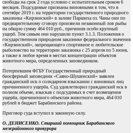
свободы на срок 2 года условно с испытательным сроком 6
месяцев. Подсудимые признаны виновными в том, что в
сентябре 2019 г. на территории государственного природного
заказника «Кирзинский» в заливе Паршиха оз. Чаны они по
предварительному сговору произвели незаконный лов рыбы
на общую сумму 464 010 руб., причинив особо крупный
ущерб. Тем самым они нарушили пункт 3.1.3. Положения о
государственном природном заказнике федерального значения
«Кирзинский», запрещающего спортивное и любительское
рыболовство на территории заказника с 25 апреля по 5 июня,
а также в любое время в местах концентрации объектов
животного мира, определенных заповедником.
Потерпевшим ФГБУ Государственный природный
биосферный заповедник «Саяно-Шушенский» заявлен
гражданский иск о солидарном взыскании с виновных лиц
причиненного ущерба. Суд удовлетворил гражданский иск в
полном объеме, взыскав с подсудимых в счет возмещения
ущерба, причиненного объектам животного мира, 464 010
рублей в бюджет Барабинского района.
Приговор суда вступил в законную силу.
О. ДЕНИСЕНКО. Старший помощник Барабинского
межрайонного прокурора