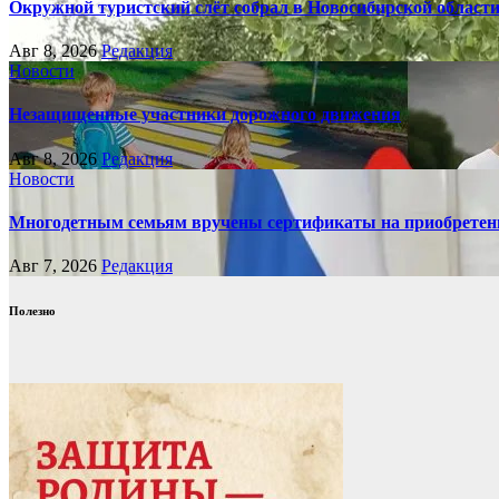
Окружной туристский слёт собрал в Новосибирской област
Авг 8, 2026
Редакция
Новости
Незащищенные участники дорожного движения
Авг 8, 2026
Редакция
Новости
Многодетным семьям вручены сертификаты на приобретен
Авг 7, 2026
Редакция
Полезно