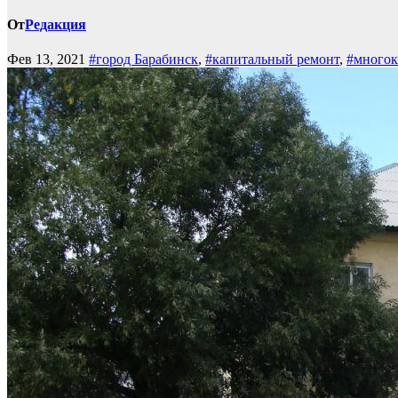
От
Редакция
Фев 13, 2021
#город Барабинск
,
#капитальный ремонт
,
#многок