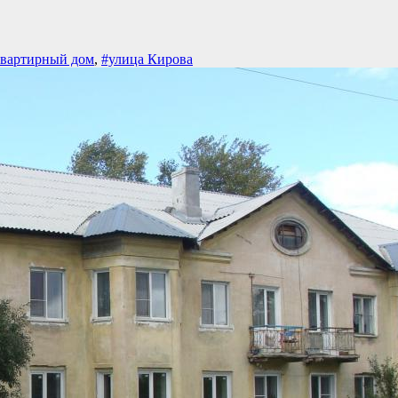
вартирный дом
,
#улица Кирова