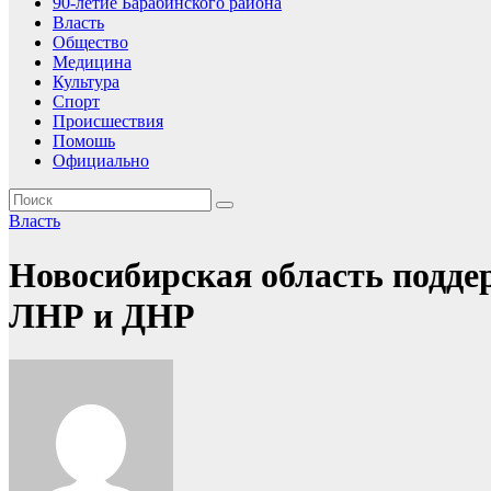
90-летие Барабинского района
Власть
Общество
Медицина
Культура
Спорт
Происшествия
Помошь
Официально
Власть
Новосибирская область подде
ЛНР и ДНР