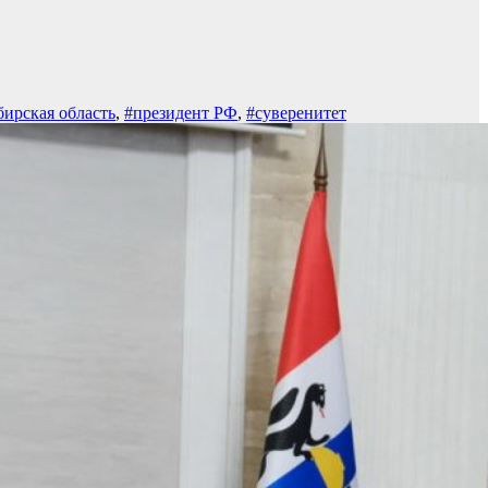
ирская область
,
#президент РФ
,
#суверенитет