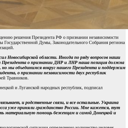
ждению решения Президента РФ о признании независимости
ты Государственной Думы, Законодательного Собрания региона
изаций.
сил Новосибирской области. Иногда по ряду вопросов наши
ия Президента о признании ДНР и ЛНР наша позиция должна
т, но мы объединимся вокруг нашего Президента и поддержим
дента, о признании независимости двух республик
рей Травников.
нецкой и Луганской народных республик, подписал
вязывает, и родственные связи, и все остальные. Украина
нбасса уже приняли гражданство России. Мне кажется, тут
ать материальную помощь беженцам и самой Донецкой и
емиологической ситуации определенно количество человек,