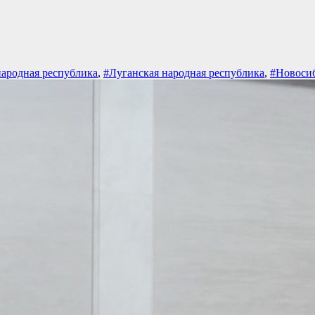
ародная республика
,
#Луганская народная республика
,
#Новосиб