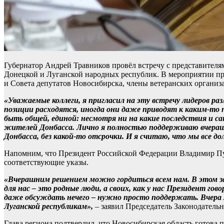
Губернатор Андрей Травников провёл встречу с представител
Донецкой и Луганской народных республик. В мероприятии пр
и Совета депутатов Новосибирска, члены ветеранских органи
«Уважаемые коллеги, я пригласил на эту встречу лидеров р
позиции расходятся, иногда они даже приводят к каким-то
быть общей, единой: несмотря ни на какие последствия и са
жителей Донбасса. Лично я полностью поддерживаю вчераш
Донбасса, без какой-то отсрочки. И я считаю, что мы все 
Напомним, что Президент Российской Федерации Владимир Пу
соответствующие указы.
«Вчерашним решением можно гордиться всем нам. В этом зале
для нас – это родные люди, а своих, как у нас Президент 
даже обсуждать нечего – нужно просто поддержать. Вчера
Луганской республикам»,
– заявил Председатель Законодател
Глава региона подтвердил, что Новосибирская область готова