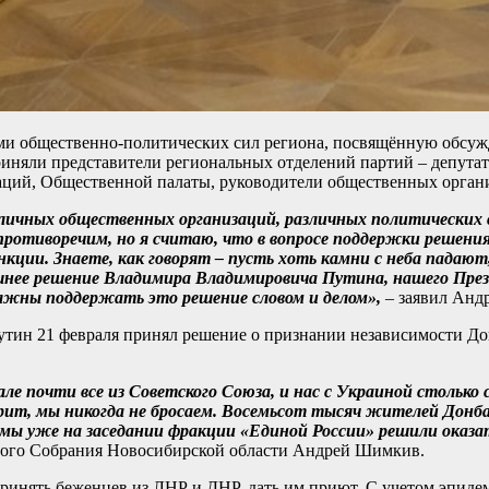
ями общественно-политических сил региона, посвящённую обсу
иняли представители региональных отделений партий – депута
заций, Общественной палаты, руководители общественных орган
азличных общественных организаций, различных политических 
 противоречим, но я считаю, что в вопросе поддержки решен
нкции. Знаете, как говорят – пусть хоть камни с неба падаю
нее решение Владимира Владимировича Путина, нашего Прези
должны поддержать это решение словом и делом»,
– заявил Анд
тин 21 февраля принял решение о признании независимости До
 почти все из Советского Союза, и нас с Украиной столько с
говорит, мы никогда не бросаем. Восемьсот тысяч жителей До
 мы уже на заседании фракции «Единой России» решили оказ
ьного Собрания Новосибирской области Андрей Шимкив.
 принять беженцев из ЛНР и ДНР, дать им приют. С учетом эпид