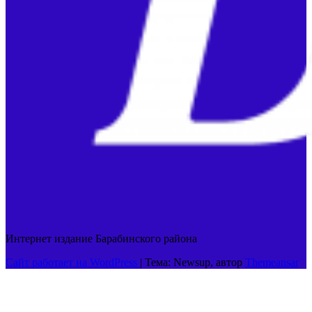
Интернет издание Барабинского района
Сайт работает на WordPress
|
Тема: Newsup, автор
Themeansar