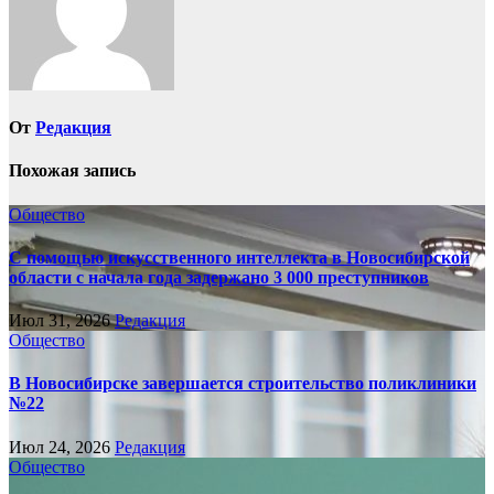
От
Редакция
Похожая запись
Общество
С помощью искусственного интеллекта в Новосибирской
области с начала года задержано 3 000 преступников
Июл 31, 2026
Редакция
Общество
В Новосибирске завершается строительство поликлиники
№22
Июл 24, 2026
Редакция
Общество