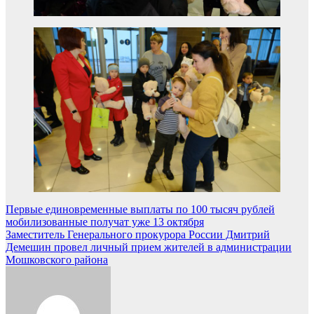
Навигация
Первые единовременные выплаты по 100 тысяч рублей
мобилизованные получат уже 13 октября
по
Заместитель Генерального прокурора России Дмитрий
записям
Демешин провел личный прием жителей в администрации
Мошковского района