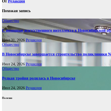
От
Редакция
Похожая запись
Общество
С помощью искусственного интеллекта в Новосибирской обл
Июл 31, 2026
Редакция
Общество
В Новосибирске завершается строительство поликлиники 
Июл 24, 2026
Редакция
Общество
Редкая тройня родилась в Новосибирске
Июл 24, 2026
Редакция
Полезно