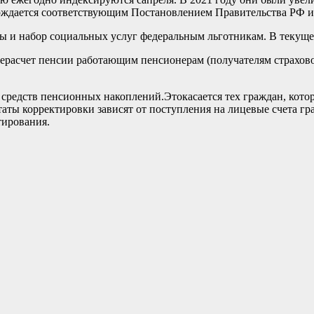
дается соответствующим Постановлением Правительства РФ и бу
 и набор социальных услуг федеральным льготникам. В текущем
рерасчет пенсии работающим пенсионерам (получателям страхово
з средств пенсионных накоплений.Этокасается тех граждан, кот
таты корректировки зависят от поступления на лицевые счета г
тирования.