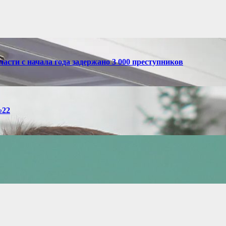
асти с начала года задержано 3 000 преступников
№22