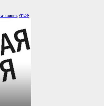
ямая линия
,
#ПФР