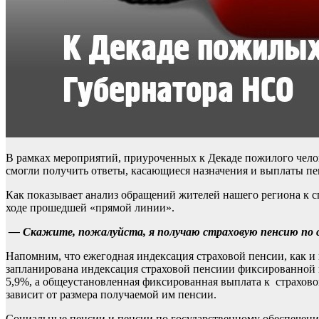
В рамках мероприятий, приуроченных к Декаде пожилого чело
смогли получить ответы, касающиеся назначения и выплаты п
Как показывает анализ обращений жителей нашего региона к с
ходе прошедшей «прямой линии».
— Скажите, пожалуйста, я получаю страховую пенсию по ст
Напомним, что ежегодная индексация страховой пенсии, как и 
запланирована индексация страховой пенсиии фиксированной в
5,9%, а общеустановленная фиксированная выплата к страховой
зависит от размера получаемой им пенсии.
Социальные пенсии и пенсии по государственному обеспечени