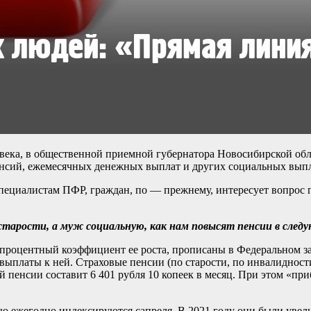
века, в общественной приемной губернатора Новосибирской обл
енсий, ежемесячных денежных выплат и других социальных выпл
пециалистам ПФР, граждан, по — прежнему, интересует вопрос 
арости, а муж социальную, как нам повысят пенсии в следу
процентный коэффициент ее роста, прописаны в Федеральном зако
ыплаты к ней. Страховые пенсии (по старости, по инвалидност
 пенсии составит 6 401 рубля 10 копеек в месяц. При этом «пр
ю ежегодно индексируются сапреля. В 2021 году они были увел