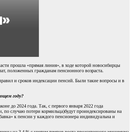
асти прошла «прямая линия», в ходе которой новосибирцы
ат, положенных гражданам пенсионного возраста.
правил и сроков индексации пенсий. Были такие вопросы и в
ющем году?
не до 2024 года. Так, с первого января 2022 года
и, по случаю потери кормильца)будут проиндексированы на
ибавка» к пенсии у каждого пенсионера индивидуальна и
ичены на 3,4 % с учетом темпов роста прожиточного минимума