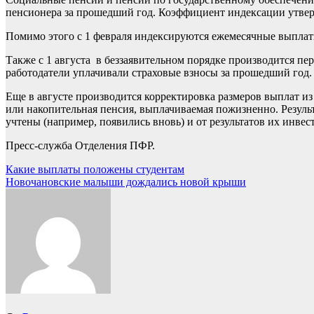
пенсионера за прошедший год. Коэффициент индексации утверж
Помимо этого с 1 февраля индексируются ежемесячные выплаты
Также с 1 августа в беззаявительном порядке производится пе
работодатели уплачивали страховые взносы за прошедший год.
Еще в августе производится корректировка размеров выплат и
или накопительная пенсия, выплачиваемая пожизненно. Резуль
учтены (например, появились вновь) и от результатов их инвес
Пресс-служба Отделения ПФР.
Навигация
Какие выплаты положены студентам
Новочановские малыши дождались новой крыши
по
записям