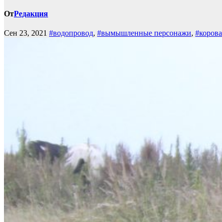
От
Редакция
Сен 23, 2021
#водопровод
,
#вымышленные персонажи
,
#коров