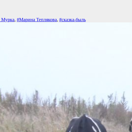
а Мурка
,
#Марина Теплякова
,
#сказка-быль