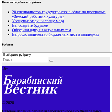
Новости Барабинского района
20 специалистов трудоустроятся в сёлах по программе
«Земский работник культуры»
Угощенье от души слаще меда
Вы создаёте будущее
Обсудили одну из актуальных тем
Выросло количество бюджетных мест в колледжах
Рубрики
Рубрики
16+
© 2020
Сетевое издание barvest.ru зарегистрировано Федеральной