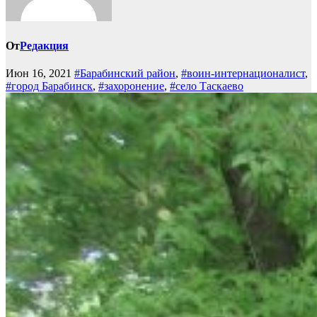
От
Редакция
Июн 16, 2021
#Барабинский район
,
#воин-интернационалист
,
#город Барабинск
,
#захоронение
,
#село Таскаево