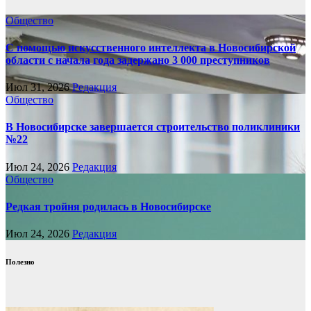
Общество
С помощью искусственного интеллекта в Новосибирской
области с начала года задержано 3 000 преступников
Июл 31, 2026
Редакция
Общество
В Новосибирске завершается строительство поликлиники
№22
Июл 24, 2026
Редакция
Общество
Редкая тройня родилась в Новосибирске
Июл 24, 2026
Редакция
Полезно