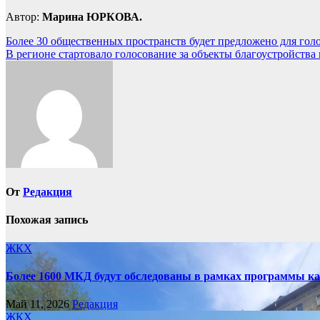
Автор:
Марина ЮРКОВА.
Навигация
Более 30 общественных пространств будет предложено для голо
В регионе стартовало голосование за объекты благоустройства 
по
записям
От
Редакция
Похожая запись
ЖКХ
Более 1600 МКД будут обследованы в рамках программы ка
Май 11, 2026
Редакция
ЖКХ