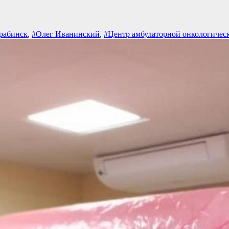
арабинск
,
#Олег Иванинский
,
#Центр амбулаторной онкологичес