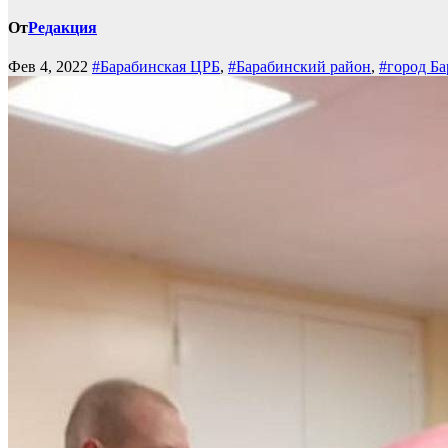
От
Редакция
Фев 4, 2022
#Барабинская ЦРБ
,
#Барабинский район
,
#город Б