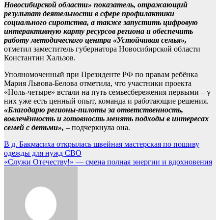
Новосибирской области» показатель, отражающий
результат деятельности в сфере профилактики
социального сиротства, а также запустить цифровую
интерактивную карту ресурсов региона и обеспечить
работу методического центра «Устойчивая семья»,
–
отметил заместитель губернатора Новосибирской области
Константин Хальзов.
Уполномоченный при Президенте РФ по правам ребёнка
Мария Львова-Белова отметила, что участники проекта
«Ноль-четыре» встали на путь семьесбережения первыми – у
них уже есть ценный опыт, команда и работающие решения.
«Благодарю регионы-пилоты за ответственность,
вовлечённость и готовность менять подходы в интересах
семей с детьми»,
– подчеркнула она.
Навигация
В д. Бакмасиха открылась швейная мастерская по пошиву
одежды для нужд СВО
по
«Служи Отечеству!» — смена полная энергии и вдохновения
записям