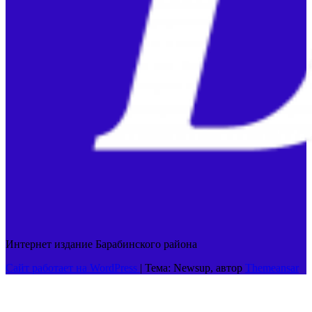
Интернет издание Барабинского района
Сайт работает на WordPress
|
Тема: Newsup, автор
Themeansar