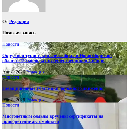
От
Редакция
Похожая запись
Новости
Окружной туристский слёт собрал в Новосибирской
области 150 молодых путешественников Сибири
Авг 8, 2026
Редакция
Новости
Незащищенные участники дорожного движения
Авг 8, 2026
Редакция
Новости
Многодетным семьям вручены сертификаты на
приобретение автомобилей