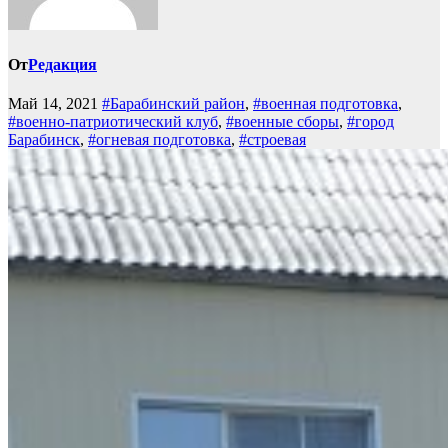
От
Редакция
Май 14, 2021
#Барабинский район
,
#военная подготовка
,
#военно-патриотический клуб
,
#военные сборы
,
#город
Барабинск
,
#огневая подготовка
,
#строевая