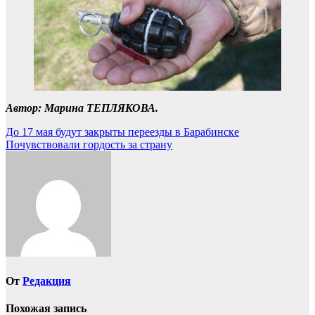
Автор: Марина ТЕПЛЯКОВА.
Навигация
До 17 мая будут закрыты переезды в Барабинске
Почувствовали гордость за страну
по
записям
От
Редакция
Похожая запись