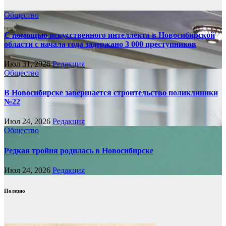
Общество
С помощью искусственного интеллекта в Новосибирской
области с начала года задержано 3 000 преступников
Июл 31, 2026
Редакция
Общество
В Новосибирске завершается строительство поликлиники
№22
Июл 24, 2026
Редакция
Общество
Редкая тройня родилась в Новосибирске
Июл 24, 2026
Редакция
Полезно