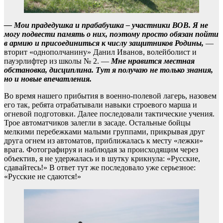
— Мои прадедушка и прабабушка – участники ВОВ. Я не
могу подвести память о них, поэтому просто обязан пойти
в армию и присоединиться к числу защитников Родины,
—
вторит «однополчанину» Данил Иванов, волейболист и
пауэрлифтер из школы № 2. —
Мне нравится местная
обстановка, дисциплина. Тут я получаю не только знания,
но и новые впечатления.
Во время нашего прибытия в военно-полевой лагерь, назовем
его так, ребята отрабатывали навыки строевого марша и
огневой подготовки. Далее последовали тактические учения.
Трое автоматчиков залегли в засаде. Остальные бойцы
мелкими перебежками малыми группами, прикрывая друг
друга огнем из автоматов, приближалась к месту «лежки»
врага. Фотографируя и наблюдая за происходящим через
объектив, я не удержалась и в шутку крикнула: «Русские,
сдавайтесь!» В ответ тут же последовало уже серьезное:
«Русские не сдаются!»