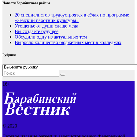
Новости Барабинского района
20 специалистов трудоустроятся в сёлах по программе
«Земский работник культуры»
Угощенье от души слаще меда
Вы создаёте будущее
Обсудили одну из актуальных тем
Выросло количество бюджетных мест в колледжах
Рубрики
Рубрики
16+
© 2020
Сетевое издание barvest.ru зарегистрировано Федеральной