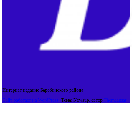
Интернет издание Барабинского района
Сайт работает на WordPress
|
Тема: Newsup, автор
Themeansar