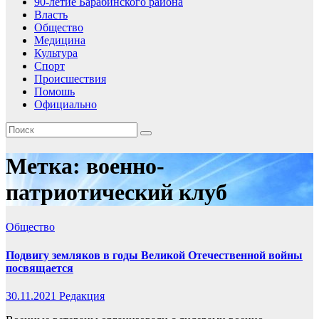
90-летие Барабинского района
Власть
Общество
Медицина
Культура
Спорт
Происшествия
Помошь
Официально
Метка:
военно-
патриотический клуб
Общество
Подвигу земляков в годы Великой Отечественной войны
посвящается
30.11.2021
Редакция