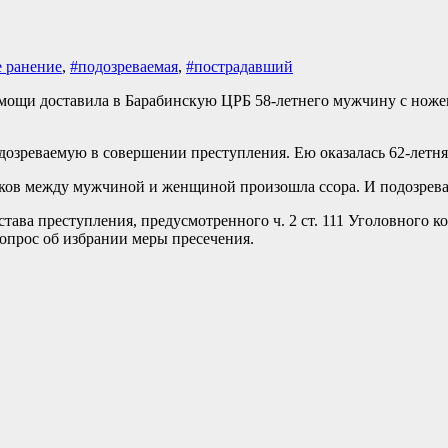
 ранение
,
#подозреваемая
,
#пострадавший
й помощи доставила в Барабинскую ЦРБ 58-летнего мужчину с но
дозреваемую в совершении преступления. Ею оказалась 62-летня
тков между мужчиной и женщиной произошла ссора. И подозрева
става преступления, предусмотренного ч. 2 ст. 111 Уголовног
опрос об избрании меры пресечения.