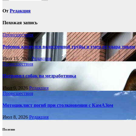
От
Редакция
Похожая запись
Происшествия
Ребенок коснулся водосточной трубы и умер от удара током
Июл 15, 2026
Редакция
Происшествия
Натравил собак на медработника
Июл 9, 2026
Редакция
Происшествия
Мотоциклист погиб при столкновении с КамАЗом
Июл 8, 2026
Редакция
Полезно