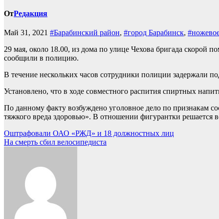
От
Редакция
Май 31, 2021
#Барабинский район
,
#город Барабинск
,
#ножевое
29 мая, около 18.00, из дома по улице Чехова бригада скоро
сообщили в полицию.
В течение нескольких часов сотрудники полиции задержали по
Установлено, что в ходе совместного распития спиртных напи
По данному факту возбуждено уголовное дело по признакам со
тяжкого вреда здоровью». В отношении фигурантки решается в
Навигация
Оштрафовали ОАО «РЖД» и 18 должностных лиц
На смерть сбил велосипедиста
по
записям