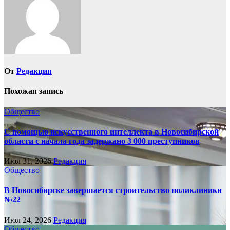
От
Редакция
Похожая запись
Общество
С помощью искусственного интеллекта в Новосибирской
области с начала года задержано 3 000 преступников
Июл 31, 2026
Редакция
Общество
В Новосибирске завершается строительство поликлиники
№22
Июл 24, 2026
Редакция
Общество