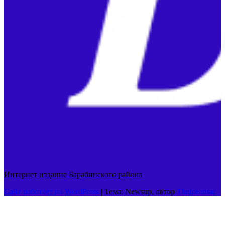
Интернет издание Барабинского района
Сайт работает на WordPress
|
Тема: Newsup, автор
Themeansar