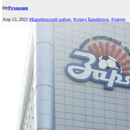
От
Редакция
Апр 12, 2021
#Барабинский район
,
#город Барабинск
,
#дзюдо