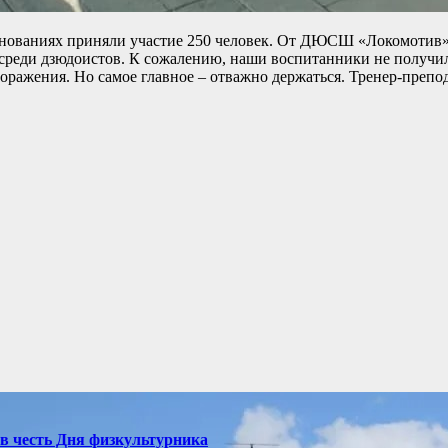
евнованиях приняли участие 250 человек. От ДЮСШ «Локомотив»
среди дзюдоистов. К сожалению, наши воспитанники не получили
оражения. Но самое главное – отважно держаться. Тренер-препод
в честь Дня физкультурника