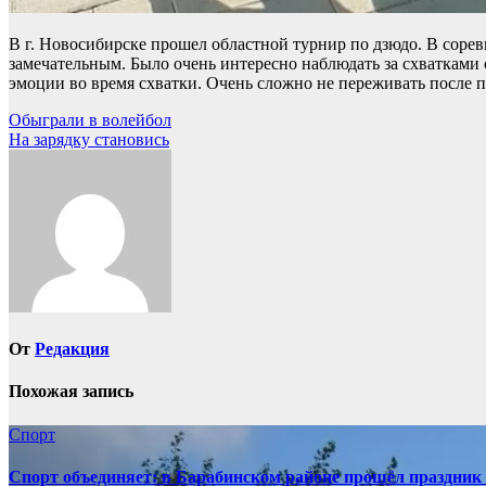
В г. Новосибирске прошел областной турнир по дзюдо. В сор
замечательным. Было очень интересно наблюдать за схватками 
эмоции во время схватки. Очень сложно не переживать после п
Навигация
Обыграли в волейбол
На зарядку становись
по
записям
От
Редакция
Похожая запись
Спорт
Спорт объединяет: в Барабинском районе прошёл праздник 