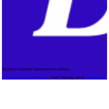
Интернет издание Барабинского района
Сайт работает на WordPress
|
Тема: Newsup, автор
Themeansar