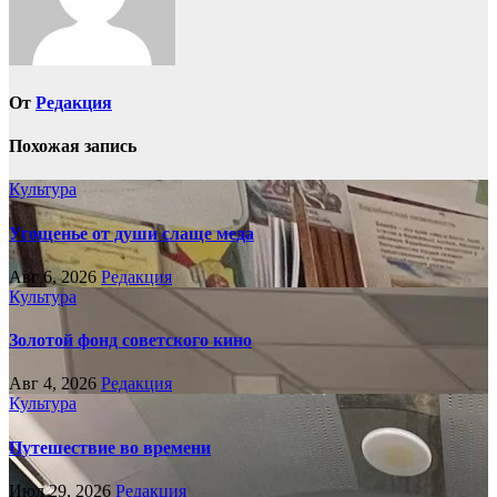
От
Редакция
Похожая запись
Культура
Угощенье от души слаще меда
Авг 6, 2026
Редакция
Культура
Золотой фонд советского кино
Авг 4, 2026
Редакция
Культура
Путешествие во времени
Июл 29, 2026
Редакция