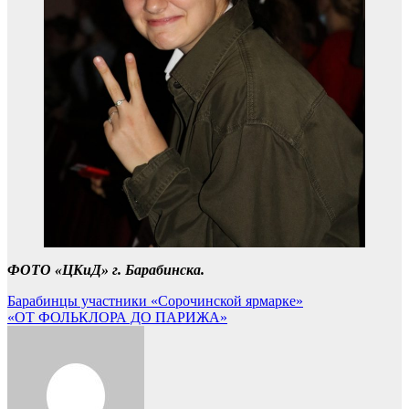
ФОТО «ЦКиД» г. Барабинска.
Навигация
Барабинцы участники «Сорочинской ярмарке»
«ОТ ФОЛЬКЛОРА ДО ПАРИЖА»
по
записям