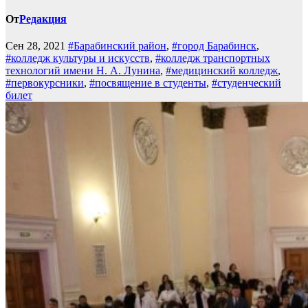
От
Редакция
Сен 28, 2021
#Барабинский район
,
#город Барабинск
,
#колледж культуры и искусств
,
#колледж транспортных
технологий имени Н. А. Лунина
,
#медицинский колледж
,
#первокурсники
,
#посвящение в студенты
,
#студенческий
билет