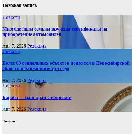
Похожая запись
Новости
Многодетным семьям вручены сертификаты на
приобретение автомобилей
Авг 7, 2026
Редакция
Новости
Более 60 социальных объектов появятся в Новосибирской
области в ближайшие три года
Авг 7, 2026
Редакция
Новости
Бараба — наш край Сибирский
Авг 7, 2026
Редакция
Полезно