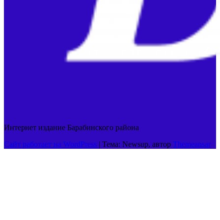
Интернет издание Барабинского района
Сайт работает на WordPress
|
Тема: Newsup, автор
Themeansar